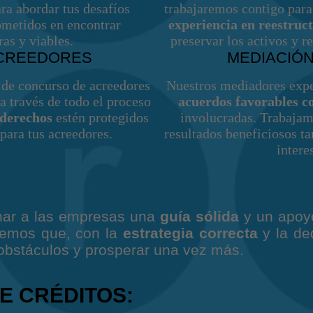
ra abordar tus desafíos
trabajaremos contigo para
metidos en encontrar
experiencia en reestruc
as y viables.
preservar los activos y r
CREEDORES
MEDIACIÓN
 de concurso de acreedores
Nuestros mediadores exp
a través de todo el proceso
acuerdos favorables c
 derechos
estén protegidos
involucradas. Trabajam
para tus acreedores.
resultados beneficiosos t
intere
onar a las empresas una
guía sólida
y un apoyo
eemos que, con la
estrategia correcta
y la de
bstáculos y prosperar una vez más.
E CRÉDITOS: