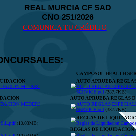
REAL MURCIA CF SAD
CNO 251/2026
COMUNICA TU CRÉDITO
CONCURSALES:
CAMPOSOL HEALTH SER
QUIDACION
AUTO APRUEBA REGLAS
IDACION MEDERI
AUTO REGLAS ESPECIAL
SERVICE.pdf
(387.7KB)
IDACION
AUTO APRUEBA REGLAS D
IDACION MEDERI
AUTO REGLAS ESPECIAL
SERVICE.pdf
(387.7KB)
REGLAS DE LIQUIDACI
 S.L.pdf
(10.03MB)
Reglas de Liquidacion Campos
REGLAS DE LIQUIDACION
 S.L.pdf
(10.03MB)
Reglas de Liquidacion Campos