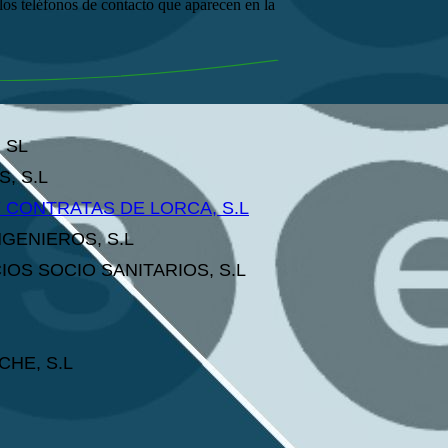
los teléfonos de contacto que aparecen en la
 SL
, S.L
CONTRATAS DE LORCA, S.L
GENIEROS, S.L
OS SOCIO SANITARIOS, S.L
CHE, S.L