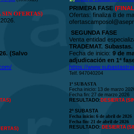
PRIMERA FASE
(FINA
 SIN OFERTAS)
Ofertas: finaliza 8 de m
 2026.
ofertascamposol@asep
S
EGUNDA FASE
Venta entidad especializ
TRADEMAT. Subastas.
26. (Salvo
Fecha de inicio:
9 de ma
adjudicación en 1ª fase
.com/
https://www.subastastr
Telf. 947040204
1ª SUBASTA
Fecha inicio: 13 de marzo 202
Fecha fin: 27 de marzo 2026
TAS)
RESULTADO:
DESIERTA (SI
2ª SUBASTA
Fecha inicio: 6 de abril de 2026
Fecha fin: 21 de abril de 2026
RESULTADO:
DESIERTA (S
FERTAS)