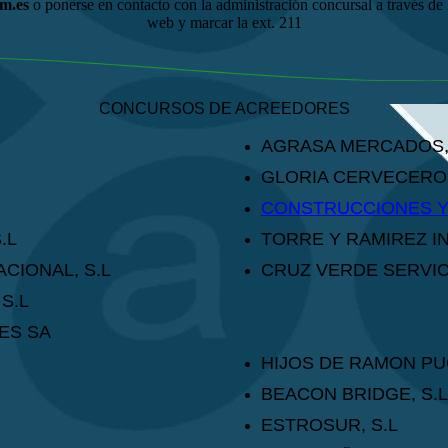
m.es
o ponerse en contacto con la administración concursal a través de 
web y marcar la ext. 211
CONCURSOS DE ACREEDORES
AGRASA MERCADOS,
GLORIA CERVECEROS
CONSTRUCCIONES Y 
.L
TORRE Y RAMIREZ IN
CIONAL, S.L
CRUZ VERDE SERVICI
S.L
ES SA
HIJOS DE RAMON PU
BEACON BRIDGE, S.L
ESTROSUR, S.L