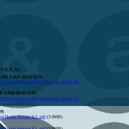
VICE, SL
 DE LIQUIDACION
ES LIQUIDACION CAPOSOL HEALTH
E LIQUIDACION
ES LIQUIDACION CAPOSOL HEALTH
ON
ol Healp Service S.L.pdf
(3.9MB)
ol Healp Service S.L.pdf
(3.9MB)