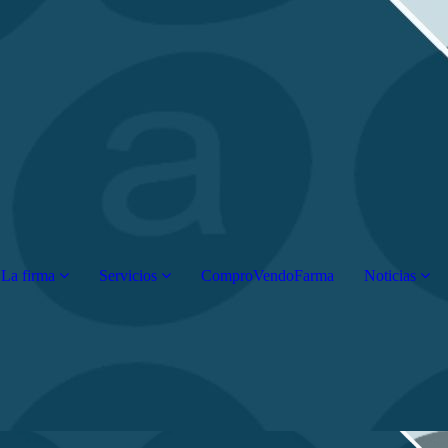
La firma
Servicios
ComproVendoFarma
Noticias