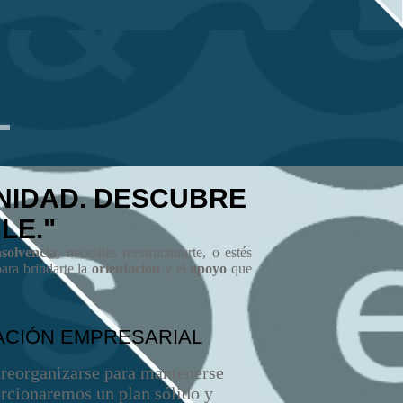
NIDAD. DESCUBRE
LE."
solvencia,
necesites reestructurarte, o estés
para brindarte la
orientación
y el
apoyo
que
CIÓN EMPRESARIAL
 reorganizarse para mantenerse
orcionaremos un plan sólido y