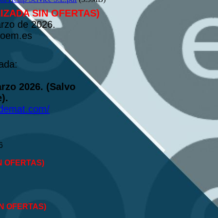
LIZADA SIN OFERTAS)
arzo de 2026.
roem.es
ada:
rzo 2026. (Salvo
).
ademat.com/
6
N OFERTAS)
IN OFERTAS)