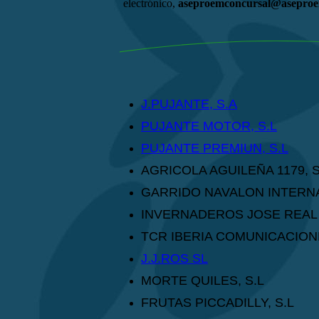
electrónico,
aseproemconcursal@aseproe
J.PUJANTE, S.A
PUJANTE MOTOR, S.L
PUJANTE PREMIUN, S.L
AGRICOLA AGUILEÑA 1179, S
GARRIDO NAVALON INTERNA
INVERNADEROS JOSE REAL 
TCR IBERIA COMUNICACION
J.J.ROS SL
MORTE QUILES, S.L
FRUTAS PICCADILLY, S.L